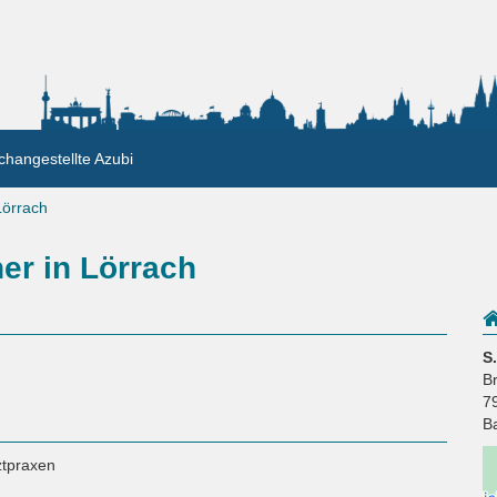
changestellte Azubi
Lörrach
er in Lörrach
S
B
7
B
ztpraxen