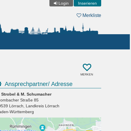
Login
Inserieren
Merkliste
MERKEN
Ansprechpartner/ Adresse
. Strobel & M. Schumacher
rombacher Straße 85
9539
Lörrach
,
Landkreis Lörrach
aden-Württemberg