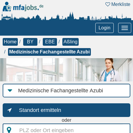
Merkliste
Tog
Login
nav
Home
BY
EBE
Aßling
Medizinische Fachangestellte Azubi
Job-
Kategorie
Standort ermitteln
oder
PLZ
oder