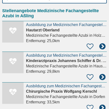
Ort
Stellenangebote Medizinische Fachangestellte
eingeben
Azubi in Aßling
Ausbildung zur Medizinischen Fachangestellten (m/w/d)
Hautarzt Oberland
Medizinische Fachangestellte Azubi
in Holzkirchen Miesbach
Entfernung:
25,0km
Ausbildung zur Medizinischen Fachangestellten (m/w/d)
Kinderarztpraxis Johannes Schiffer & Dr. Kai Förster
Medizinische Fachangestellte Azubi
in Hausham
Entfernung:
29,8km
Ausbildung zum Medizinischen Fachangestellten (m/w/d)
Chirurgische Praxis Wolfgang Kerschl
Medizinische Fachangestellte Azubi
in Dorfen
Entfernung:
33,5km