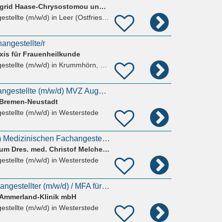
Rathauspraxis Dr. Sigrid Haase-Chrysostomou und Dr. Marios Chrysostomou
estellte (m/w/d)
in Leer (Ostfriesland)
angestellte/r
axis für Frauenheilkunde
estellte (m/w/d)
in Krummhörn, Pewsum
Medizinische Fachangestellte (m/w/d) MVZ Augenzentrum Ammerland
Bremen-Neustadt
estellte (m/w/d)
in Westerstede
Ausbildung zur/zum Medizinischen Fachangestellten (m/w/d)
Orthopädie im Zentrum Dres. med. Christof Melcher, Stephen Alof
estellte (m/w/d)
in Westerstede
Medizinischer Fachangestellter (m/w/d) / MFA für die Endoskopie
t Ammerland-Klinik mbH
estellte (m/w/d)
in Westerstede