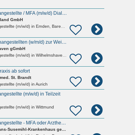
Medizinische Fachangestellte / MFA (m/w/d) Dialysepraxis
hland GmbH
estellte (m/w/d)
in Emden, Barenburg
Medizinischen Fachangestellten (w/m/d) zur Weiterbildung zum Gefäßassistenten
haven gGmbH
estellte (m/w/d)
in Wilhelmshaven, Maadebogen
axis ab sofort
med. St. Brandt
estellte (m/w/d)
in Aurich
gestellte (m/w/d) in Teilzeit
estellte (m/w/d)
in Wittmund
Medizinische Fachangestellte - MFA oder Arzthelferin (m/w/d)
Klinikum Emden - Hans-Susemihl-Krankenhaus gemeinnützige GmbH