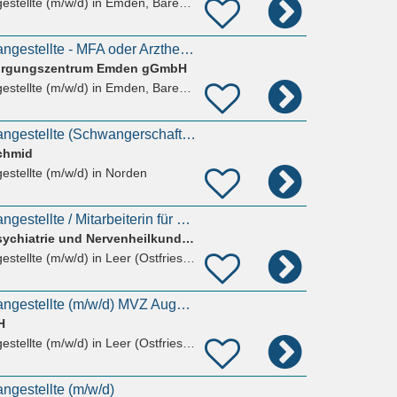
estellte (m/w/d)
in Emden, Barenburg
Medizinische Fachangestellte - MFA oder Arzthelferin (m/w/d)
sorgungszentrum Emden gGmbH
estellte (m/w/d)
in Emden, Barenburg
Medizinische Fachangestellte (Schwangerschaftsvertretung) (m/w/d)
Schmid
estellte (m/w/d)
in Norden
Medizinische Fachangestellte / Mitarbeiterin für die Praxisverwaltung (m/w/d)
Zentrum für Sozialpsychiatrie und Nervenheilkunde am Ostebogen GmbH
estellte (m/w/d)
in Leer (Ostfriesland), Logaerfeld
Medizinische Fachangestellte (m/w/d) MVZ Augenzentrum Leer
H
estellte (m/w/d)
in Leer (Ostfriesland)
ngestellte (m/w/d)