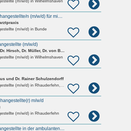
estellte (m/w/d)
in Wilhelmshaven
Medizinische/n Fachangestellte/n (m/w/d) für mindestens 25 Stunden die Woche
rztpraxis
estellte (m/w/d)
in Bunde
ngestellte (m/w/d)
Praxisgemeinschaft Dr. Hirsch, Dr. Müller, Dr. von Bohlen
estellte (m/w/d)
in Wilhelmshaven
tus und Dr. Rainer Schulzendorff
estellte (m/w/d)
in Rhauderfehn, Rhaudermoor
hangestellte(r) m/w/d
g
estellte (m/w/d)
in Rhauderfehn
Medizinische Fachangestellte in der ambulanten Pflege (m/w/d)