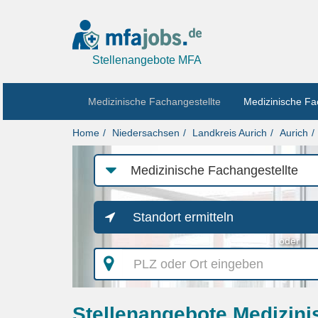
Stellenangebote MFA
Medizinische Fachangestellte
Medizinische Fa
Home
Niedersachsen
Landkreis Aurich
Aurich
Job-
Kategorie
Standort ermitteln
oder
PLZ
oder
Ort
eingeben
Stellenangebote Medizini