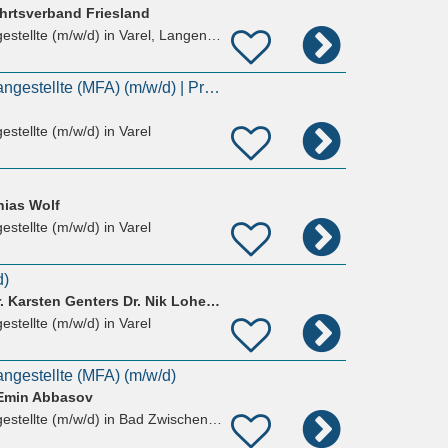
ahrtsverband Friesland
estellte (m/w/d)
in Varel, Langendamm
Medizinische Fachangestellte (MFA) (m/w/d) | Praxis für Kinder- und Jugendmedizin
estellte (m/w/d)
in Varel
hias Wolf
estellte (m/w/d)
in Varel
d)
Dr. Andreas Klose Dr. Karsten Genters Dr. Nik Lohe Björn Dahl
estellte (m/w/d)
in Varel
ngestellte (MFA) (m/w/d)
 Emin Abbasov
estellte (m/w/d)
in Bad Zwischenahn, Rostrup