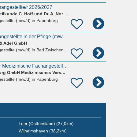
hangestellte/r 2026/2027
Zentrum für Augenheilkunde C. Hoff und Dr. A. Norda
estellte (m/w/d)
in Papenburg
Medizinische Fachangestellte in der Pflege (m/w/d)
 & Adel GmbH
estellte (m/w/d)
in Bad Zwischenahn
Pflegefachkraft oder Medizinische Fachangestellte (m/w/d) für die Dialyse
Nephrocare Papenburg GmbH Medizinisches Versorgungszentrum
estellte (m/w/d)
in Papenburg
Leer (Ostfriesland) (27,0km)
Wilhelmshaven (38,2km)