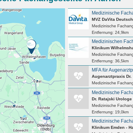
MVZ DaVita Deutsc
Medizinische Fachang
Entfernung:
24,9km
Klinikum Wilhelms
Medizinische Fachang
Entfernung:
36,5km
MFA für Augenarztpr
Augenarztpraxis Dr. 
Medizinische Fachang
Medizinische Fachan
Dr. Ratajski Urologe
Medizinische Fachang
Entfernung:
19,0km