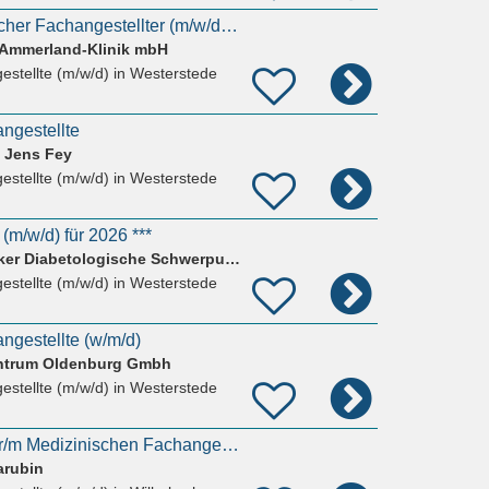
Premium Medizinischer Fachangestellter (m/w/d) / MFA für unsere Zentralambulanz
t Ammerland-Klinik mbH
estellte (m/w/d)
in Westerstede
ngestellte
– Jens Fey
estellte (m/w/d)
in Westerstede
(m/w/d) für 2026 ***
Dr.med Anja Scheepker Diabetologische Schwerpunkt Praxis
estellte (m/w/d)
in Westerstede
ngestellte (w/m/d)
entrum Oldenburg Gmbh
estellte (m/w/d)
in Westerstede
Auszubildende/r zur/m Medizinischen Fachangestellten in Teilzeit gesucht
arubin