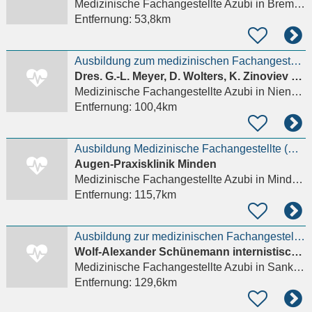
Medizinische Fachangestellte Azubi
in Bremen (Stadt), Schwachhausen
Entfernung:
53,8km
Ausbildung zum medizinischen Fachangestellten
Dres. G.-L. Meyer, D. Wolters, K. Zinoviev Fachärzte für Innere Medizin Nephrologie
Medizinische Fachangestellte Azubi
in Nienburg (Weser)
Entfernung:
100,4km
Ausbildung Medizinische Fachangestellte (MFA) (w/m/d)
Augen-Praxisklinik Minden
Medizinische Fachangestellte Azubi
in Minden Minden-Lübbecke
Entfernung:
115,7km
Ausbildung zur medizinischen Fachangestellten (m/w/d) in St. Peter Ording
Wolf-Alexander Schünemann internistische Arztpraxis
Medizinische Fachangestellte Azubi
in Sankt Peter-Ording
Entfernung:
129,6km