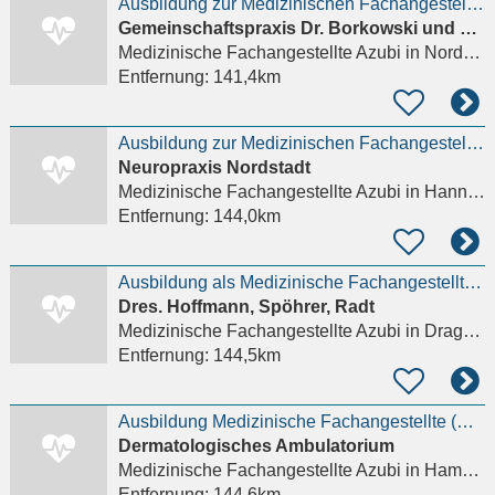
Ausbildung zur Medizinischen Fachangestellten
Gemeinschaftspraxis Dr. Borkowski und Dr. Ritzel
Medizinische Fachangestellte Azubi
in Norderstedt
Entfernung:
141,4km
Ausbildung zur Medizinischen Fachangestellten (m/w/d)
Neuropraxis Nordstadt
Medizinische Fachangestellte Azubi
in Hannover
Entfernung:
144,0km
Ausbildung als Medizinische Fachangestellte (MFA) ab 01.08.26 (m/w/d)
Dres. Hoffmann, Spöhrer, Radt
Medizinische Fachangestellte Azubi
in Drage Harburg
Entfernung:
144,5km
Ausbildung Medizinische Fachangestellte (m/w/d)
Dermatologisches Ambulatorium
Medizinische Fachangestellte Azubi
in Hamburg
Entfernung:
144,6km