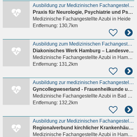
Ausbildung zur Medizinischen Fachangestellten (MFA) (m/w/d)
Praxis für Neurologie, Psychiatrie und Psychotherapie Dr. med. Martin Fischer und Dr. med. Wera Fis
Medizinische Fachangestellte Azubi
in Heide
Entfernung:
130,7km
Ausbildung zum Medizinischen Fachangestellten m/w/x
Diakonisches Werk Hamburg – Landesverband der Inneren Mission e. V.
Medizinische Fachangestellte Azubi
in Hamburg
Entfernung:
131,2km
Ausbildung zur medizinischen Fachangestellten (m/w/d) in Bad Salzuflen für das Jahr 2026
Gyncollegweserland - Frauenheilkunde und Anästhesiologie
Medizinische Fachangestellte Azubi
in Bad Salzuflen
Entfernung:
132,2km
Ausbildung zur Medizinischen Fachangestellten (m/w/d) zum 01.08.2026
Regionalverbund kirchlicher Krankenhäuser (RkK) gGmbH
Medizinische Fachangestellte Azubi
in Hamburg