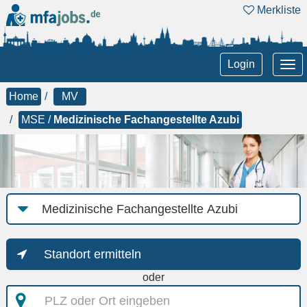
Merkliste
Tog
Login
nav
Home
MV
MSE /
Medizinische Fachangestellte Azubi
Job-
Kategorie
Standort ermitteln
oder
PLZ
oder