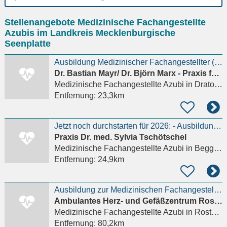
Ort
Stellenangebote Medizinische Fachangestellte
eingeben
Azubis im Landkreis Mecklenburgische
Seenplatte
Ausbildung Medizinischer Fachangestellter (w/m/d) Praktikum möglich
Dr. Bastian Mayr/ Dr. Björn Marx - Praxis für Orthopädie und Unfallchirurgie
Medizinische Fachangestellte Azubi
in Dratow-Schloen
Entfernung:
23,3km
Jetzt noch durchstarten für 2026: - Ausbildung zur Medizinischen Fachangestellten (m/w/d)
Praxis Dr. med. Sylvia Tschötschel
Medizinische Fachangestellte Azubi
in Beggerow
Entfernung:
24,9km
Ausbildung zur Medizinischen Fachangestellten (MFA) (m/w/d)
Ambulantes Herz- und Gefäßzentrum Rostock
Medizinische Fachangestellte Azubi
in Rostock
Entfernung:
80,2km