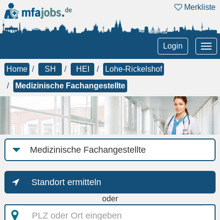
Merkliste
Tog
Login
nav
Home
SH
HEI
Lohe-Rickelshof
Medizinische Fachangestellte
Job-
Kategorie
Standort ermitteln
oder
PLZ
oder