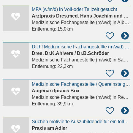
MFA (w/m/d) in Voll-oder Teilzeit gesucht
Arztpraxis Dres.med. Hans Joachim und Thomas Klink
Medizinische Fachangestellte (m/w/d)
in Albersdorf Dithmarschen
Entfernung:
15,0km
Dich! Medizinische Fachangestellte (m/w/d) in Teilzeit
Dres. Dr.K.Ahlvers / Dr.B.Schröder
Medizinische Fachangestellte (m/w/d)
in Sankt Michaelisdonn
Entfernung:
22,3km
Medizinische Fachangestellte / Quereinsteiger (w/m/d) - Augenarztpraxis Rendsburg
Augenarztpraxis Brix
Medizinische Fachangestellte (m/w/d)
in Rendsburg
Entfernung:
39,9km
Suchen motivierte Auszubildende für ein tolles Praxisteam
Praxis am Adler