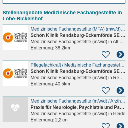
Ort
Stellenangebote Medizinische Fachangestellte in
eingeben
Lohe-Rickelshof
Medizinische Fachangestellte (MFA) (m/w/d) Ärztezentrum Gorch Fock
Schön Klinik Rendsburg-Eckernförde SE & Co. KG
Medizinische Fachangestellte (m/w/d)
in Alt Bennebek
Entfernung:
38,2km
Pflegefachkraft / Medizinische Fachangestellte (m/w/d) für die Endoskopie in Rendsburg
Schön Klinik Rendsburg-Eckernförde SE & Co. KG
Medizinische Fachangestellte (m/w/d)
in Rendsburg
Entfernung:
40,5km
Medizinische Fachangestellte (m/w/d) / Arzthelferin (m/w/d) für unsere neurologische Praxis gesucht
Praxis für Neurologie, Psychiatrie und Psychotherapie Dr. med. Martin Fischer und Dr. med. Wera Fis
Medizinische Fachangestellte (m/w/d)
in Heide
Entfernung:
2,2km