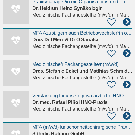
Praxismanager/in mit Organisations-und Führungserfahrung für unsere Frauenarztpraxis gesucht
Dr. Heidrun Heinz Gynäkologin
Medizinische Fachangestellte (m/w/d)
in Mannheim, Sandhofen
MFA Azubi, gern auch Betriebswechsler*in oder ab 9/26 gesucht
Dres.Dr.I.Merz & Dr.Ö.Sanatci
Medizinische Fachangestellte (m/w/d)
in Mannheim, Feudenheim
Medizinische/r Fachangestellte/r (m/w/d)
Dres. Stefanie Eckel und Matthias Schmidt Gem.praxis für Gynäkologie
Medizinische Fachangestellte (m/w/d)
in Mannheim, Quadrate
Verstärkung für unsere privatärztliche HNO Praxis gesucht
Dr. med. Rafael Piñol HNO-Praxis
Medizinische Fachangestellte (m/w/d)
in Mannheim, Quadrate
MFA (m/w/d) für schönheitschirurgische Praxis gesucht!
S-thetic Holding GmbH