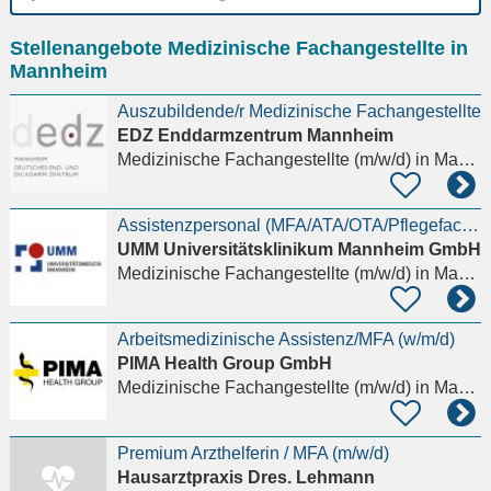
Ort
Stellenangebote Medizinische Fachangestellte in
eingeben
Mannheim
Auszubildende/r Medizinische Fachangestellte
EDZ Enddarmzentrum Mannheim
Medizinische Fachangestellte (m/w/d)
in Mannheim, Schwetzingerstadt
Assistenzpersonal (MFA/ATA/OTA/Pflegefachkraft) (w/m/d) Hochschulambulanz der II. Medizinischen
UMM Universitätsklinikum Mannheim GmbH
Medizinische Fachangestellte (m/w/d)
in Mannheim
Arbeitsmedizinische Assistenz/MFA (w/m/d)
PIMA Health Group GmbH
Medizinische Fachangestellte (m/w/d)
in Mannheim
Premium Arzthelferin / MFA (m/w/d)
Hausarztpraxis Dres. Lehmann