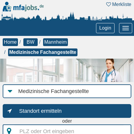
Merkliste
Tog
Login
nav
Home
BW
Mannheim
Medizinische Fachangestellte
Job-
Kategorie
Standort ermitteln
oder
PLZ
oder