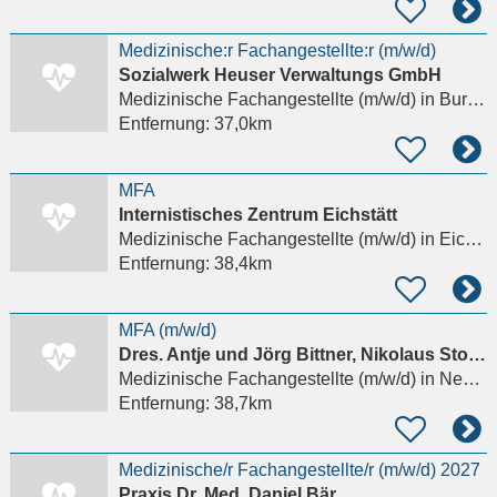
Medizinische:r Fachangestellte:r (m/w/d)
Sozialwerk Heuser Verwaltungs GmbH
Medizinische Fachangestellte (m/w/d)
in Burglengenfeld
Entfernung:
37,0km
MFA
Internistisches Zentrum Eichstätt
Medizinische Fachangestellte (m/w/d)
in Eichstätt
Entfernung:
38,4km
MFA (m/w/d)
Dres. Antje und Jörg Bittner, Nikolaus Stosiek Fachärzte für Dermatologie
Medizinische Fachangestellte (m/w/d)
in Neumarkt in der Oberpfalz
Entfernung:
38,7km
Medizinische/r Fachangestellte/r (m/w/d) 2027
Praxis Dr. Med. Daniel Bär