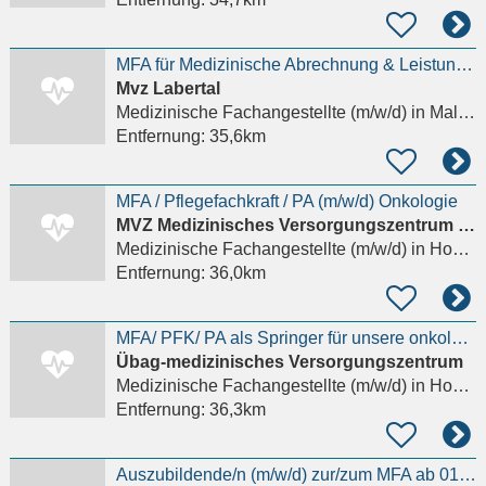
MFA für Medizinische Abrechnung & Leistungsmanagement (m/w/d)
Mvz Labertal
Medizinische Fachangestellte (m/w/d)
in Mallersdorf-Pfaffenberg
Entfernung:
35,6km
MFA / Pflegefachkraft / PA (m/w/d) Onkologie
MVZ Medizinisches Versorgungszentrum Dr. Vehling-Kaiser GmbH
Medizinische Fachangestellte (m/w/d)
in Hohenthann
Entfernung:
36,0km
MFA/ PFK/ PA als Springer für unsere onkologischen Tagesklinik Landshut/Mainburg/Dingolfing
Übag-medizinisches Versorgungszentrum
Medizinische Fachangestellte (m/w/d)
in Hohenthann
Entfernung:
36,3km
Auszubildende/n (m/w/d) zur/zum MFA ab 01.09.26 gesucht