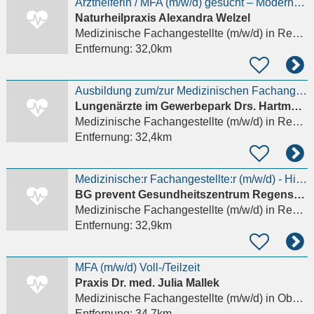
Arzthelferin / MFA (m/w/d) gesucht – Moderne Naturheilpraxis in Regensburg (Teilzeit / Vollzeit)
Naturheilpraxis Alexandra Welzel
Medizinische Fachangestellte (m/w/d)
in Regensburg
Entfernung:
32,0km
Ausbildung zum/zur Medizinischen Fachangestellten (m/w/d) 2026
Lungenärzte im Gewerbepark Drs. Hartmann, Koller, Pahnke, Mittermaier
Medizinische Fachangestellte (m/w/d)
in Regensburg
Entfernung:
32,4km
Medizinische:r Fachangestellte:r (m/w/d) - Hier gehörst Du hin!
BG prevent Gesundheitszentrum Regensburg
Medizinische Fachangestellte (m/w/d)
in Regensburg, Reinhausen
Entfernung:
32,9km
MFA (m/w/d) Voll-/Teilzeit
Praxis Dr. med. Julia Mallek
Medizinische Fachangestellte (m/w/d)
in Obertraubling
Entfernung:
34,7km