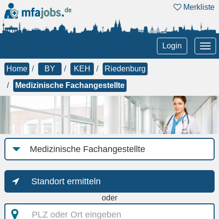
Merkliste
Tog
Login
nav
Home
BY
KEH
Riedenburg
Medizinische Fachangestellte
Job-
Kategorie
Standort ermitteln
oder
PLZ
oder