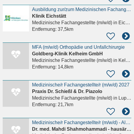
Ausbildung zur/zum Medizinischen Fachangestellten (m/w/d) 2027- Praktikum möglich
Klinik Eichstätt
Medizinische Fachangestellte (m/w/d)
in Eichstätt
Entfernung:
37,5km
MFA (m/w/d) Orthopädie und Unfallchirurgie
Goldberg-Klinik Kelheim GmbH
Medizinische Fachangestellte (m/w/d)
in Kelheim
Entfernung:
14,8km
Medizinische/r Fachangestellte/r (m/w/d) 2027
Praxis Dr. Schießl & Dr. Piazolo
Medizinische Fachangestellte (m/w/d)
in Lupburg
Entfernung:
21,7km
Medizinische/r Fachangestellte/r (m/w/d) - Allgemeinarzt ***Berufseinsteiger gerne willkommen***
Dr. med. Mahdi Shahmohammadi - hausärztlicher Internist, Diabetologe DDG, Kardiologe