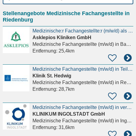
Ort
Stellenangebote Medizinische Fachangestellte in
eingeben
Riedenburg
Medizinische:r Fachangestellte:r (m/w/d) als Teamassistenz für unseren Aufwachraum
Asklepios Kliniken GmbH
Medizinische Fachangestellte (m/w/d)
in Bad Abbach
Entfernung:
25,4km
Medizinische Fachangestellte (m/w/d) in Teilzeit
Klinik St. Hedwig
Medizinische Fachangestellte (m/w/d)
in Regensburg, Innenstadt
Entfernung:
28,7km
Medizinische Fachangestellte (m/w/d) in verschiedenen Bereichen
KLINIKUM INGOLSTADT GmbH
Medizinische Fachangestellte (m/w/d)
in Ingolstadt
Entfernung:
31,6km