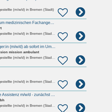
estellte (m/w/d)
in Bremen (Stadt)
2. Ausbildung zur/zum medizinischen Fachangestellten (m/w/d)
t
estellte (m/w/d)
in Bremen (Stadt), Steffensweg
Heilerziehungspfleger:in (m/w/d) ab sofort im Umfang von 20-30 Wochenstunden
ission mission ambulant
estellte (m/w/d)
in Bremen (Stadt), Schwachhausen
estellte (m/w/d)
in Bremen (Stadt), Hastedt
Arbeitsmedizinische Assistenz m/w/d - zunächst befristet für zwei Jahre
mbh
estellte (m/w/d)
in Bremen (Stadt), Hastedt