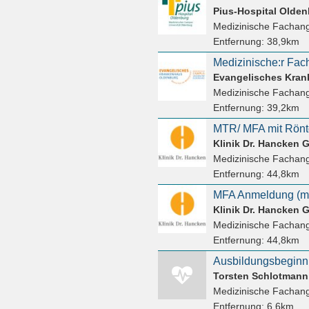
Pius-Hospital Olde
Medizinische Fachang
Entfernung:
38,9km
Evangelisches Kra
Medizinische Fachang
Entfernung:
39,2km
Klinik Dr. Hancken
Medizinische Fachang
Entfernung:
44,8km
MFA Anmeldung (m/w
Klinik Dr. Hancken
Medizinische Fachang
Entfernung:
44,8km
Ausbildungsbeginn
Torsten Schlotmann
Medizinische Fachang
Entfernung:
6,6km