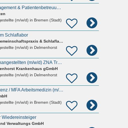
MFA für Praxismanagement & Patientenbetreuung (m/w/d)
zen
estellte (m/w/d)
in Bremen (Stadt)
 im Schlaflabor
Pneumoglogische Gemeinschaftspraxis & Schlaflabor Delmenhorst Ute Hesebeck und Hayung Schröder
estellte (m/w/d)
in Delmenhorst
Medizinischen Fachangestellten (m/w/d) ZNA Tresen/Holding
lmenhorst Krankenhaus gGmbH
estellte (m/w/d)
in Delmenhorst
Medizinische Assistenz / MFA Arbeitsmedizin (m/w/d)
mbH
estellte (m/w/d)
in Bremen (Stadt)
r Wiedereinsteiger
 und Verwaltungs GmbH