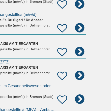
estellte (m/w/d)
in Bremen (Stadt)
angestellte/r (m/w/d)
Fr. Dr. Sigari / Dr. Anssar
estellte (m/w/d)
in Delmenhorst
AXIS AM TIERGARTEN
estellte (m/w/d)
in Delmenhorst
VZ/TZ
AXIS AM TIERGARTEN
estellte (m/w/d)
in Delmenhorst
Kauffrau / Kaufmann im Gesundheitswesen oder Medizinische/r Fachangestellte/r in der
estellte (m/w/d)
in Bremen (Stadt)
Medizinische /r Fachangestellte /r (MFA) – Ambulanzen (m/w/d)