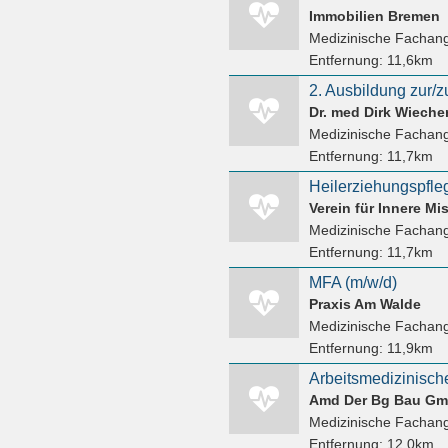
Immobilien Bremen
Medizinische Fachang
Entfernung:
11,6km
Dr. med Dirk Wiecher
Medizinische Fachang
Entfernung:
11,7km
Verein für Innere M
Medizinische Fachang
Entfernung:
11,7km
MFA (m/w/d)
Praxis Am Walde
Medizinische Fachang
Entfernung:
11,9km
Amd Der Bg Bau G
Medizinische Fachang
Entfernung:
12,0km