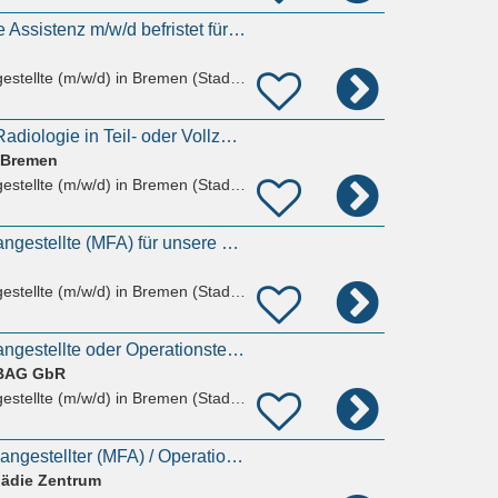
Arbeitsmedizinische Assistenz m/w/d befristet für zwei Jahre
estellte (m/w/d)
in Bremen (Stadt), Hastedt
MTR oder MFA für Radiologie in Teil- oder Vollzeit (m/w/d)
 Bremen
estellte (m/w/d)
in Bremen (Stadt), Schwachhausen
Medizinische Fachangestellte (MFA) für unsere gynäkologische Ambulanz (m/w/d)
estellte (m/w/d)
in Bremen (Stadt), Schwachhausen
Medizinische Fachangestellte oder Operationstechnische Assistentin (m/w/d) für unser OP-Zentrum
ÜBAG GbR
estellte (m/w/d)
in Bremen (Stadt), Walle
Medizinischer Fachangestellter (MFA) / Operationstechnische Assistenz (OTA) / Physician Assistant
ädie Zentrum