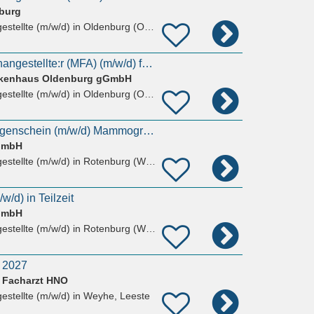
nburg
estellte (m/w/d)
in Oldenburg (Oldb)
Medizinische:r Fachangestellte:r (MFA) (m/w/d) für die HNO-Hochschulambulanz
nkenhaus Oldenburg gGmbH
estellte (m/w/d)
in Oldenburg (Oldb)
MTR/ MFA mit Röntgenschein (m/w/d) Mammographie
 GmbH
estellte (m/w/d)
in Rotenburg (Wümme)
/d) in Teilzeit
 GmbH
estellte (m/w/d)
in Rotenburg (Wümme)
 2027
 Facharzt HNO
estellte (m/w/d)
in Weyhe, Leeste