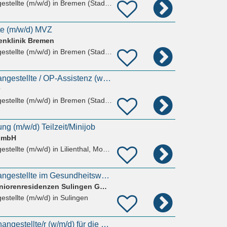
estellte (m/w/d)
in Bremen (Stadt), Sebaldsbrück
e (m/w/d) MVZ
enklinik Bremen
estellte (m/w/d)
in Bremen (Stadt), Sebaldsbrück
Medizinische Fachangestellte / OP-Assistenz (w/m/d)
estellte (m/w/d)
in Bremen (Stadt), Oberneuland
g (m/w/d) Teilzeit/Minijob
 GmbH
estellte (m/w/d)
in Lilienthal, Mooringen
Medizinische Fachangestellte im Gesundheitswesen (m/w/d)
Specht & Tegeler Seniorenresidenzen Sulingen GmbH
estellte (m/w/d)
in Sulingen
Medizinische/r Fachangestellte/r (w/m/d) für die Gynäkologie