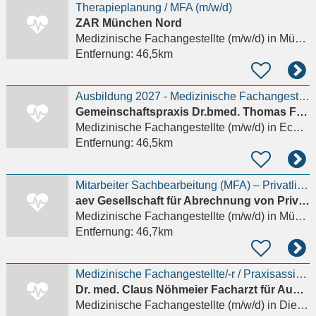
Therapieplanung / MFA (m/w/d)
ZAR München Nord
Medizinische Fachangestellte (m/w/d)
in München, Schwabing-West
Entfernung:
46,5km
Ausbildung 2027 - Medizinische Fachangestellte (m/w/d)
Gemeinschaftspraxis Dr.bmed. Thomas Fischer - Dr. med.univ. Julia Treff
Medizinische Fachangestellte (m/w/d)
in Eching (Freising)
Entfernung:
46,5km
Mitarbeiter Sachbearbeitung (MFA) – Privatliquidation (GOÄ) (m/w/d)
aev Gesellschaft für Abrechnung von Privatliquidationen AG
Medizinische Fachangestellte (m/w/d)
in München, Schwabing-West
Entfernung:
46,7km
Medizinische Fachangestellte/-r / Praxisassistent/-in (m/w/d)
Dr. med. Claus Nöhmeier Facharzt für Augenheilkunde
Medizinische Fachangestellte (m/w/d)
in Dießen am Ammersee