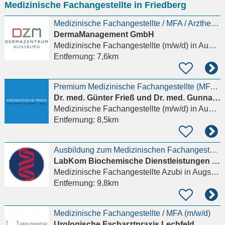
Medizinische Fachangestellte in Friedberg
eingeben
Medizinische Fachangestellte / MFA / Arzthelferin (m/w/d)
DermaManagement GmbH
Medizinische Fachangestellte (m/w/d)
in Augsburg
Entfernung:
7,6km
Premium Medizinische Fachangestellte (MFA) (w/m/d)
Dr. med. Günter Frieß und Dr. med. Gunnar Slusariuk
Medizinische Fachangestellte (m/w/d)
in Augsburg
Entfernung:
8,5km
Ausbildung zum Medizinischen Fachangestellten mit Schwerpunkt Labor (m/w/d)
LabKom Biochemische Dienstleistungen GmbH
Medizinische Fachangestellte Azubi
in Augsburg, Oberhausen
Entfernung:
9,8km
Medizinische Fachangestellte / MFA (m/w/d)
Urologische Facharztpraxis Lechfeld