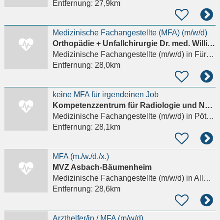
Entfernung:
27,9km
Medizinische Fachangestellte (MFA) (m/w/d)
Orthopädie + Unfallchirurgie Dr. med. Willibald Wittmann
Medizinische Fachangestellte (m/w/d)
in Fürstenfeldbruck
Entfernung:
28,0km
keine MFA für irgendeinen Job
Kompetenzzentrum für Radiologie und Nuklearmedizin Dres. Boos & Moog
Medizinische Fachangestellte (m/w/d)
in Pöttmes
Entfernung:
28,1km
MFA (m./w./d./x.)
MVZ Asbach-Bäumenheim
Medizinische Fachangestellte (m/w/d)
in Allmannshofen
Entfernung:
28,6km
Arzthelfer/in / MFA (m/w/d)