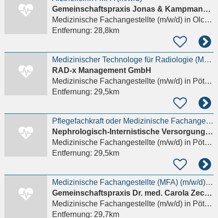
Gemeinschaftspraxis Jonas & Kampmann & Schuster - Olching
Medizinische Fachangestellte (m/w/d)
in Olching, Neu-Esting
Entfernung:
28,8km
Medizinischer Technologe für Radiologie (MTR) oder medizinischer Fachangestellter (MFA) (m/w/d)
RAD-x Management GmbH
Medizinische Fachangestellte (m/w/d)
in Pöttmes
Entfernung:
29,5km
Pflegefachkraft oder Medizinische Fachangestellte (m/w/d) für die Dialyse
Nephrologisch-Internistische Versorgung Ingolstadt GmbH
Medizinische Fachangestellte (m/w/d)
in Pöttmes
Entfernung:
29,5km
Medizinische Fachangestellte (MFA) (m/w/d) Vollzeit
Gemeinschaftspraxis Dr. med. Carola Zechmair & Dr. med. Katharina Limberger
Medizinische Fachangestellte (m/w/d)
in Pöttmes
Entfernung:
29,7km