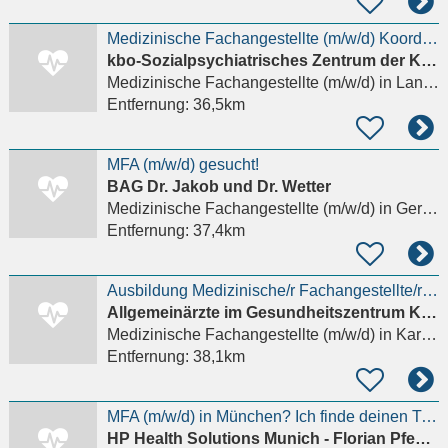
Medizinische Fachangestellte (m/w/d) Koordination Stationsäquivalente Behandlung in Landsberg am
kbo-Sozialpsychiatrisches Zentrum der Kliniken des Bezirks Oberbayern gemeinnüt
Medizinische Fachangestellte (m/w/d)
in Landsberg am Lech
Entfernung:
36,5km
MFA (m/w/d) gesucht!
BAG Dr. Jakob und Dr. Wetter
Medizinische Fachangestellte (m/w/d)
in Germering
Entfernung:
37,4km
Ausbildung Medizinische/r Fachangestellte/r (m/w/d) - 2027 - Karlsfeld
Allgemeinärzte im Gesundheitszentrum Karlsfeld PartG mbB
Medizinische Fachangestellte (m/w/d)
in Karlsfeld
Entfernung:
38,1km
MFA (m/w/d) in München? Ich finde deinen Traumjob!
HP Health Solutions Munich - Florian Pfender