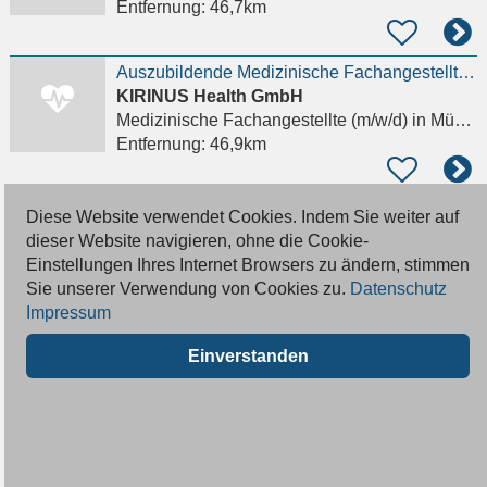
Entfernung:
46,7km
Auszubildende Medizinische Fachangestellte (m/w/d) - Praxis Rotkreuzplatz
KIRINUS Health GmbH
Medizinische Fachangestellte (m/w/d)
in München, Schwabing-West
Entfernung:
46,9km
MFA-Medizinische/r Fachangestellte/r
Diese Website verwendet Cookies. Indem Sie weiter auf
Praxis Dr. med. Bernd Rebell
dieser Website navigieren, ohne die Cookie-
Medizinische Fachangestellte (m/w/d)
in München, Schwanthalerhöhe
Einstellungen Ihres Internet Browsers zu ändern, stimmen
Entfernung:
47,0km
Sie unserer Verwendung von Cookies zu.
Datenschutz
Impressum
Beginner/innen oder Umsteiger/innen für die Ausbildung zur Medizinischen Fachangestellten (m/w/d)
Einverstanden
Prienamed Ärztezentrum München
Medizinische Fachangestellte Azubi
in München, Sendling-Westpark
Entfernung:
47,0km
Augenarztpraxis in München Großhadern /Fürstenried sucht MFA/Arzthelferin