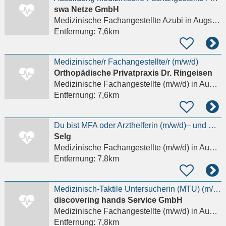
swa Netze GmbH
Medizinische Fachangestellte Azubi
in Augsburg, Innenstadt
Entfernung:
7,6km
Medizinische/r Fachangestellte/r (m/w/d)
Orthopädische Privatpraxis Dr. Ringeisen
Medizinische Fachangestellte (m/w/d)
in Augsburg, Innenstadt
Entfernung:
7,6km
Du bist MFA oder Arzthelferin (m/w/d)– und möchtest wieder mehr Zeit für Menschen statt für
Selg
Medizinische Fachangestellte (m/w/d)
in Augsburg, Hochfeld
Entfernung:
7,8km
Medizinisch-Taktile Untersucherin (MTU) (m/w/d)
discovering hands Service GmbH
Medizinische Fachangestellte (m/w/d)
in Augsburg, Innenstadt
Entfernung:
7,8km