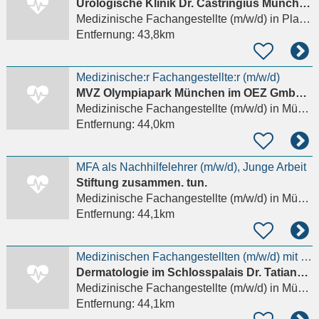
Urologische Klinik Dr. Castringius München Planegg
Medizinische Fachangestellte (m/w/d)
in Planegg, Martinsried
Entfernung:
43,8km
Medizinische:r Fachangestellte:r (m/w/d)
MVZ Olympiapark München im OEZ GmbH, vertreten durch: Dr. med. Ramin W. Djamali-Leonhard, Dr. med.
Medizinische Fachangestellte (m/w/d)
in München, Moosach
Entfernung:
44,0km
MFA als Nachhilfelehrer (m/w/d), Junge Arbeit
Stiftung zusammen. tun.
Medizinische Fachangestellte (m/w/d)
in München, Feldmoching-Hasenbergl
Entfernung:
44,1km
Medizinischen Fachangestellten (m/w/d) mit abgeschlossener Ausbildung
Dermatologie im Schlosspalais Dr. Tatiana von Bayern
Medizinische Fachangestellte (m/w/d)
in München, Moosach
Entfernung:
44,1km