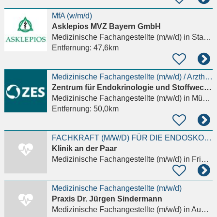
MfA (w/m/d)
Asklepios MVZ Bayern GmbH
Medizinische Fachangestellte (m/w/d)
in Starnberg
Entfernung:
47,6km
Medizinische Fachangestellte (m/w/d) / Arzthelfer/-in (m/w/d) für Privatpraxis gesucht!
Zentrum für Endokrinologie und Stoffwechsel
Medizinische Fachangestellte (m/w/d)
in München
Entfernung:
50,0km
FACHKRAFT (M/W/D) FÜR DIE ENDOSKOPIE
Klinik an der Paar
Medizinische Fachangestellte (m/w/d)
in Friedberg
Medizinische Fachangestellte (m/w/d)
Praxis Dr. Jürgen Sindermann
Medizinische Fachangestellte (m/w/d)
in Augsburg, Lechhausen