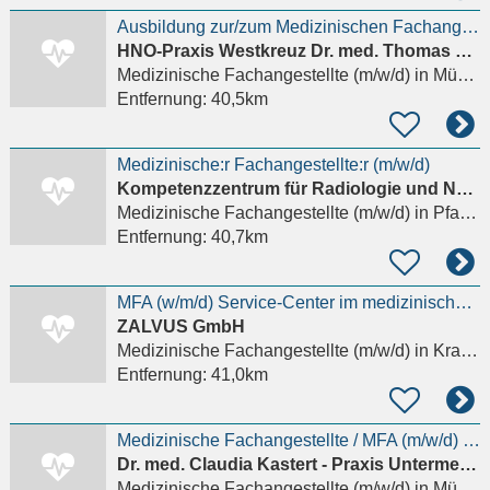
Ausbildung zur/zum Medizinischen Fachangestellten (MFA) (m/w/d)
HNO-Praxis Westkreuz Dr. med. Thomas Sikezsdy
Medizinische Fachangestellte (m/w/d)
in München
Entfernung:
40,5km
Medizinische:r Fachangestellte:r (m/w/d)
Kompetenzzentrum für Radiologie und Nuklearmedizin Dres. Boos & Moog
Medizinische Fachangestellte (m/w/d)
in Pfaffenhofen an der Ilm, Niederscheyern
Entfernung:
40,7km
MFA (w/m/d) Service-Center im medizinischen Bereich
ZALVUS GmbH
Medizinische Fachangestellte (m/w/d)
in Krailling
Entfernung:
41,0km
Medizinische Fachangestellte / MFA (m/w/d) in Vollzeit für moderne Hausarztpraxis
Dr. med. Claudia Kastert - Praxis Untermenzing
Medizinische Fachangestellte (m/w/d)
in München