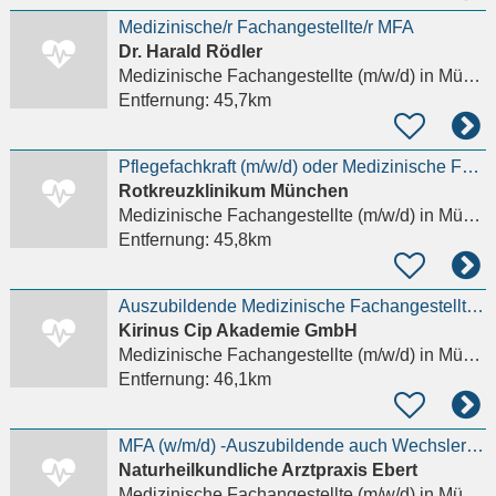
Medizinische/r Fachangestellte/r MFA
Dr. Harald Rödler
Medizinische Fachangestellte (m/w/d)
in München, Neuhausen
Entfernung:
45,7km
Pflegefachkraft (m/w/d) oder Medizinische Fachangestellte (m/w/d) - HKL
Rotkreuzklinikum München
Medizinische Fachangestellte (m/w/d)
in München, Neuhausen
Entfernung:
45,8km
Auszubildende Medizinische Fachangestellte (m/w/d) - Praxis Rotkreuzplatz
Kirinus Cip Akademie GmbH
Medizinische Fachangestellte (m/w/d)
in München, Neuhausen
Entfernung:
46,1km
MFA (w/m/d) -Auszubildende auch Wechsler Ästhetische Arzt Praxis München gesucht
Naturheilkundliche Arztpraxis Ebert
Medizinische Fachangestellte (m/w/d)
in München, Neuhausen