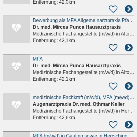
Entfernung:
42,0km
Bewerbung als MFA Allgemeinarztpraxis Pfaffenhofen in Vollzeit/Teilzeit/Minijob
Dr. med. Mircea Punca Hausarztpraxis
Medizinische Fachangestellte (m/w/d)
in Altomünster
Entfernung:
42,1km
MFA
Dr. med. Mircea Punca Hausarztpraxis
Medizinische Fachangestellte (m/w/d)
in Altomünster
Entfernung:
42,1km
medizinische Fachkraft (m/w/d), MFA (m/w/d), Optiker (m/w/d),
Augenarztpraxis Dr. med. Othmar Keller
Medizinische Fachangestellte (m/w/d)
in Herrsching am Ammersee
Entfernung:
42,6km
MFA (m/w/d) in Gauting sowie in Herrsching