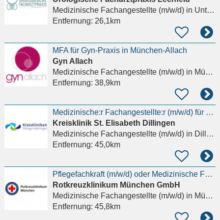
Medizinische Fachangestellte (m/w/d)
in Untermeitingen
Entfernung:
26,1km
MFA für Gyn-Praxis in München-Allach
Gyn Allach
Medizinische Fachangestellte (m/w/d)
in München, Allach
Entfernung:
38,9km
Medizinische:r Fachangestellte:r (m/w/d) für den Dienst auf Station
Kreisklinik St. Elisabeth Dillingen
Medizinische Fachangestellte (m/w/d)
in Dillingen an der Donau
Entfernung:
45,0km
Pflegefachkraft (m/w/d) oder Medizinische Fachangestellte (m/w/d) - HKL
Rotkreuzklinikum München GmbH
Medizinische Fachangestellte (m/w/d)
in München, Neuhausen
Entfernung:
45,8km