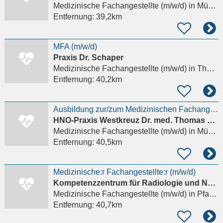
Medizinische Fachangestellte (m/w/d)
in München
Entfernung:
39,2km
MFA (m/w/d)
Praxis Dr. Schaper
Medizinische Fachangestellte (m/w/d)
in Thannhausen
Entfernung:
40,2km
Ausbildung zur/zum Medizinischen Fachangestellten (MFA) (m/w/d)
HNO-Praxis Westkreuz Dr. med. Thomas Sikezsdy
Medizinische Fachangestellte (m/w/d)
in München
Entfernung:
40,5km
Medizinische:r Fachangestellte:r (m/w/d)
Kompetenzzentrum für Radiologie und Nuklearmedizin Dres. Boos & Moog
Medizinische Fachangestellte (m/w/d)
in Pfaffenhofen an der Ilm, Niederscheyern
Entfernung:
40,7km