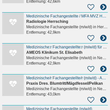
Entfernung:
42,6km
Medizinische Fachangestellte / MFA MVZ Herrsching (m/w/d)
Radiologie Herrsching
Medizinische Fachangestellte (m/w/d)
in Herrsching am Ammersee
Entfernung:
42,9km
Medizinische:r Fachangestellte:r (m/w/d) für das MVZ - Gestalten Sie mit uns die Zukunft!
AMEOS Klinikum St. Elisabeth
Medizinische Fachangestellte (m/w/d)
in Neuburg an der Donau
Entfernung:
42,9km
Medizinische/r Fachangestellte/r (m/w/d) - Ausbildung 2027 - Praktikum möglich
Praxis Dres. Blumtritt/Mägdfessel/Pelikan
Medizinische Fachangestellte (m/w/d)
in Neuburg an der Donau
Entfernung:
43,0km
Medizinische Fachangestellte (m/w/d)