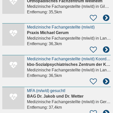
Orthopädisches Fachzentrum Weilheim
Medizinische Fachangestellte (m/w/d)
in Gilching
Entfernung:
35,5km
Medizinische Fachangestellte (m/w/d)
Praxis Michael Gerum
Medizinische Fachangestellte (m/w/d)
in Landsberg am Lech
Entfernung:
36,3km
Medizinische Fachangestellte (m/w/d) Koordination Stationsäquivalente Behandlung in Landsberg am
kbo-Sozialpsychiatrisches Zentrum der Kliniken des Bezirks Oberbayern gemeinnüt
Medizinische Fachangestellte (m/w/d)
in Landsberg am Lech
Entfernung:
36,5km
MFA (m/w/d) gesucht!
BAG Dr. Jakob und Dr. Wetter
Medizinische Fachangestellte (m/w/d)
in Germering
Entfernung:
37,4km