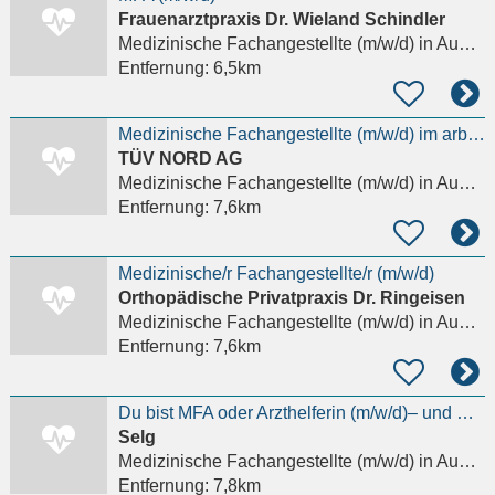
Frauenarztpraxis Dr. Wieland Schindler
Medizinische Fachangestellte (m/w/d)
in Augsburg, Lechhausen
Entfernung:
6,5km
Medizinische Fachangestellte (m/w/d) im arbeitsmedizinischen Zentrum Augsburg
TÜV NORD AG
Medizinische Fachangestellte (m/w/d)
in Augsburg
Entfernung:
7,6km
Medizinische/r Fachangestellte/r (m/w/d)
Orthopädische Privatpraxis Dr. Ringeisen
Medizinische Fachangestellte (m/w/d)
in Augsburg, Innenstadt
Entfernung:
7,6km
Du bist MFA oder Arzthelferin (m/w/d)– und möchtest wieder mehr Zeit für Menschen statt für
Selg
Medizinische Fachangestellte (m/w/d)
in Augsburg, Hochfeld
Entfernung:
7,8km