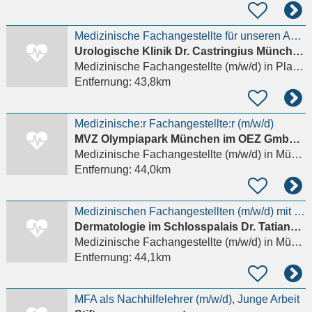
Medizinische Fachangestellte für unseren Ambulanz-Empfang (w/m/d)
Urologische Klinik Dr. Castringius München Planegg
Medizinische Fachangestellte (m/w/d)
in Planegg, Martinsried
Entfernung:
43,8km
Medizinische:r Fachangestellte:r (m/w/d)
MVZ Olympiapark München im OEZ GmbH, vertreten durch: Dr. med. Ramin W. Djamali-Leonhard, Dr. med.
Medizinische Fachangestellte (m/w/d)
in München, Moosach
Entfernung:
44,0km
Medizinischen Fachangestellten (m/w/d) mit abgeschlossener Ausbildung
Dermatologie im Schlosspalais Dr. Tatiana von Bayern
Medizinische Fachangestellte (m/w/d)
in München, Moosach
Entfernung:
44,1km
MFA als Nachhilfelehrer (m/w/d), Junge Arbeit