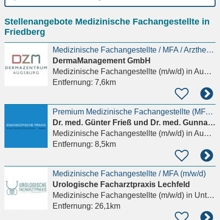
Ort
Stellenangebote Medizinische Fachangestellte in
eingeben
Friedberg
Medizinische Fachangestellte / MFA / Arzthelferin (m/w/d)
DermaManagement GmbH
Medizinische Fachangestellte (m/w/d)
in Augsburg
Entfernung:
7,6km
Premium Medizinische Fachangestellte (MFA) (w/m/d)
Dr. med. Günter Frieß und Dr. med. Gunnar Slusariuk
Medizinische Fachangestellte (m/w/d)
in Augsburg
Entfernung:
8,5km
Medizinische Fachangestellte / MFA (m/w/d)
Urologische Facharztpraxis Lechfeld
Medizinische Fachangestellte (m/w/d)
in Untermeitingen
Entfernung:
26,1km