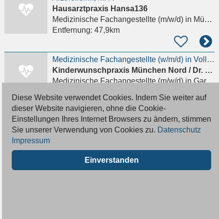
Hausarztpraxis Hansa136
Medizinische Fachangestellte (m/w/d)
in München, Sendling-Westpark
Entfernung:
47,9km
Medizinische Fachangestellte (w/m/d) in Vollzeit (mind. 35h) ab Oktober 2026
Kinderwunschpraxis München Nord / Dr. med. Judith Rattenhuber
Medizinische Fachangestellte (m/w/d)
in Garching bei München, Hochbrück
Entfernung:
47,9km
Diese Website verwendet Cookies. Indem Sie weiter auf
dieser Website navigieren, ohne die Cookie-
Einstellungen Ihres Internet Browsers zu ändern, stimmen
Medizinische Fachangestellte (m/w/d)
Sie unserer Verwendung von Cookies zu.
Datenschutz
Orthopädie Brienner Staße
Impressum
Medizinische Fachangestellte (m/w/d)
in München, Maxvorstadt
Entfernung:
47,9km
Einverstanden
Wir bieten einen Ausbildungsplatz zur MFA (w/m/*) in einer Praxis mit Herz!
kardiologie pneumologie brienner46
Medizinische Fachangestellte (m/w/d)
in München, Maxvorstadt
Entfernung:
48,0km