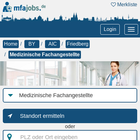
Merkliste
Tog
Login
nav
Home
BY
AIC
Friedberg
Medizinische Fachangestellte
Job-
Kategorie
Standort ermitteln
oder
PLZ
oder