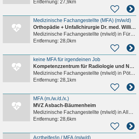
Entfernung:
27,9km
Medizinische Fachangestellte (MFA) (m/w/d)
Orthopädie + Unfallchirurgie Dr. med. Willibald Wittmann
Medizinische Fachangestellte (m/w/d)
in Fürstenfeldbruck
Entfernung:
28,0km
keine MFA für irgendeinen Job
Kompetenzzentrum für Radiologie und Nuklearmedizin Dres. Boos & Moog
Medizinische Fachangestellte (m/w/d)
in Pöttmes
Entfernung:
28,1km
MFA (m./w./d./x.)
MVZ Asbach-Bäumenheim
Medizinische Fachangestellte (m/w/d)
in Allmannshofen
Entfernung:
28,6km
Arzthelfer/in / MFA (m/w/d)