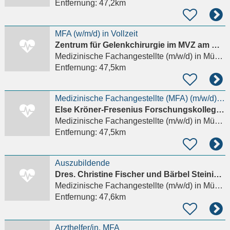
Entfernung:
47,2km
MFA (w/m/d) in Vollzeit
Zentrum für Gelenkchirurgie im MVZ am Nordbad
Medizinische Fachangestellte (m/w/d)
in München, Schwabing-West
Entfernung:
47,5km
Medizinische Fachangestellte (MFA) (m/w/d) für unsere Psychiatrische Ambulanz (kein Schicht- und
Else Kröner-Fresenius Forschungskolleg Translationale Psychiatrie
Medizinische Fachangestellte (m/w/d)
in München, Schwabing-West
Entfernung:
47,5km
Auszubildende
Dres. Christine Fischer und Bärbel Steininger GbR Fachärzte für Allgemeinmedizin
Medizinische Fachangestellte (m/w/d)
in München, Sendling-Westpark
Entfernung:
47,6km
Arzthelfer/in, MFA