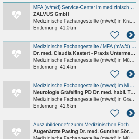
MFA (w/m/d) Service-Center im medizinischen Bereich
ZALVUS GmbH
Medizinische Fachangestellte (m/w/d)
in Krailling
Entfernung:
41,0km
Medizinische Fachangestellte / MFA (m/w/d) in Vollzeit für moderne Hausarztpraxis
Dr. med. Claudia Kastert - Praxis Untermenzing
Medizinische Fachangestellte (m/w/d)
in München
Entfernung:
41,4km
Medizinische Fachangestellte (m/w/d) im Minijob
Neurologie Gräfelfing PD Dr. med. habil. Tobias Rupprecht
Medizinische Fachangestellte (m/w/d)
in Gräfelfing
Entfernung:
41,6km
Auszubildende*r zur/m Medizinischen Fachangestellten in der Augenheilkunde
Augenärzte Pasing Dr. med. Gunther Sörgel-Hoegen & Kollegen
Medizinische Fachangestellte (m/w/d)
in München