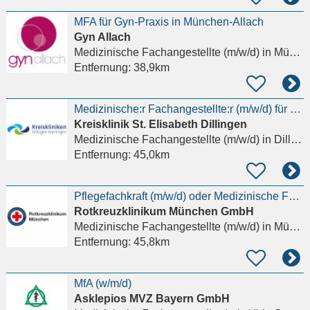
MFA für Gyn-Praxis in München-Allach
Gyn Allach
Medizinische Fachangestellte (m/w/d)
in München, Allach
Entfernung:
38,9km
Medizinische:r Fachangestellte:r (m/w/d) für den Dienst auf Station
Kreisklinik St. Elisabeth Dillingen
Medizinische Fachangestellte (m/w/d)
in Dillingen an der Donau
Entfernung:
45,0km
Pflegefachkraft (m/w/d) oder Medizinische Fachangestellte (m/w/d) - HKL
Rotkreuzklinikum München GmbH
Medizinische Fachangestellte (m/w/d)
in München, Neuhausen
Entfernung:
45,8km
MfA (w/m/d)
Asklepios MVZ Bayern GmbH