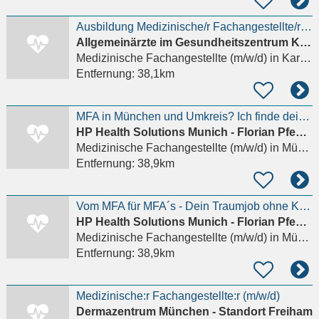
Ausbildung Medizinische/r Fachangestellte/r (m/w/d) - 2027 - Karlsfeld
Allgemeinärzte im Gesundheitszentrum Karlsfeld PartG mbB
Medizinische Fachangestellte (m/w/d)
in Karlsfeld
Entfernung:
38,1km
MFA in München und Umkreis? Ich finde deinen Traumjob!
HP Health Solutions Munich - Florian Pfender
Medizinische Fachangestellte (m/w/d)
in München, Allach
Entfernung:
38,9km
Vom MFA für MFA´s - Dein Traumjob ohne Kompromisse
HP Health Solutions Munich - Florian Pfender
Medizinische Fachangestellte (m/w/d)
in München, Allach
Entfernung:
38,9km
Medizinische:r Fachangestellte:r (m/w/d)
Dermazentrum München - Standort Freiham