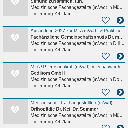
Stiftung zusammen. tun.
Medizinische Fachangestellte (m/w/d)
in München, Feldmoching-Hasenbergl
Entfernung:
44,1km
Ausbildung 2027 zur MFA m/w/d --> Praktikum gerne möglich
Fachärztliche Gemeinschaftspraxis Dr. med. Karl-Heinz Kastner - Dr. med. Stefan Reitschuster - Dr.
Medizinische Fachangestellte (m/w/d)
in Dillingen an der Donau
Entfernung:
44,2km
MFA / Pflegefachkraft (m/w/d) in Donauwörth
Gedikom GmbH
Medizinische Fachangestellte (m/w/d)
in Donauwörth
Entfernung:
44,2km
Medizinische:r Fachangestellte:r (m/w/d)
Orthopädie Dr. Keil Dr. Sommer
Medizinische Fachangestellte (m/w/d)
in München, Laim
Entfernung:
44,2km