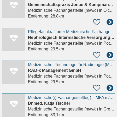
Gemeinschaftspraxis Jonas & Kampmann & Schuster - Olching
Medizinische Fachangestellte (m/w/d)
in Olching, Neu-Esting
Entfernung:
28,8km
Pflegefachkraft oder Medizinische Fachangestellte (m/w/d) für die Dialyse
Nephrologisch-Internistische Versorgung Ingolstadt GmbH
Medizinische Fachangestellte (m/w/d)
in Pöttmes
Entfernung:
29,5km
Medizinischer Technologe für Radiologie (MTR) oder medizinischer Fachangestellter (MFA) (m/w/d)
RAD-x Management GmbH
Medizinische Fachangestellte (m/w/d)
in Pöttmes
Entfernung:
29,5km
Medizinische(r) Fachangestellte(r) – MFA m/w/d
Dr.med. Katja Tischer
Medizinische Fachangestellte (m/w/d)
in Greifenberg
Entfernung:
33,1km