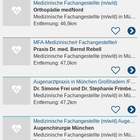
Medizinische Fachangestellte (m/w/d)
Orthopädie medNord
Medizinische Fachangestellte (m/w/d)
in München, Schwabing-Freimann
Entfernung:
46,9km
MFA-Medizinische/r Fachangestellte/r
Praxis Dr. med. Bernd Rebell
Medizinische Fachangestellte (m/w/d)
in München, Schwanthalerhöhe
Entfernung:
47,0km
Augenarztpraxis in München Großhadern /Fürstenried sucht MFA/Arzthelferin
Dr. Simone Frei und Dr. Stephanie Frimberger
Medizinische Fachangestellte (m/w/d)
in München, Solln
Entfernung:
47,2km
Medizinische Fachangestellte (m/w/d) Augenoptiker (m/w/d) PTA (m/w/d) Vollzeit / Teilzeit
Augenchirurgie München
Medizinische Fachangestellte (m/w/d)
in München, Maxvorstadt