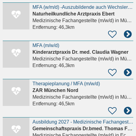
MFA (w/m/d) -Auszubildende auch Wechsler Ästhetische Arzt Praxis München gesucht
Naturheilkundliche Arztpraxis Ebert
Medizinische Fachangestellte (m/w/d)
in München, Neuhausen
Entfernung:
46,3km
MFA (m/w/d)
Kinderarztpraxis Dr. med. Claudia Wagner
Medizinische Fachangestellte (m/w/d)
in München, Maxvorstadt
Entfernung:
46,3km
Therapieplanung / MFA (m/w/d)
ZAR München Nord
Medizinische Fachangestellte (m/w/d)
in München, Schwabing-West
Entfernung:
46,5km
Ausbildung 2027 - Medizinische Fachangestellte (m/w/d)
Gemeinschaftspraxis Dr.bmed. Thomas Fischer - Dr. med.univ. Julia Treff
Medizinische Fachangestellte (m/w/d)
in Eching (Freising)