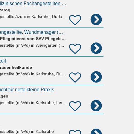
Ausbildung zur Medizinischen Fachangestellten (m/w/d) – MFA
zarog
stellte Azubi
in Karlsruhe, Durlach
Medizinische Fachangestellte, Wundmanager (m/w/d)
Schöner Leben - Ihr Pflegedienst von SAV Pflegeleicht GmbH
estellte (m/w/d)
in Weingarten (Baden)
eit
Frauenheilkunde
estellte (m/w/d)
in Karlsruhe, Rüppurr
cht für nette kleine Praxis
özgen
estellte (m/w/d)
in Karlsruhe, Innenstadt-Ost
s
estellte (m/w/d)
in Karlsruhe