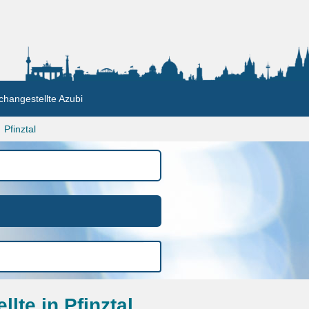
changestellte Azubi
Pfinztal
lte in Pfinztal