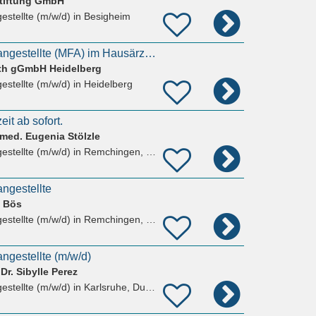
tiftung GmbH
estellte (m/w/d)
in Besigheim
Medizinische Fachangestellte (MFA) im Hausärztlichen Zentrum (m/w/d)
eth gGmbH Heidelberg
estellte (m/w/d)
in Heidelberg
eit ab sofort.
 med. Eugenia Stölzle
estellte (m/w/d)
in Remchingen, Wilferdingen
ngestellte
a Bös
estellte (m/w/d)
in Remchingen, Wilferdingen
ngestellte (m/w/d)
Dr. Sibylle Perez
estellte (m/w/d)
in Karlsruhe, Durlach