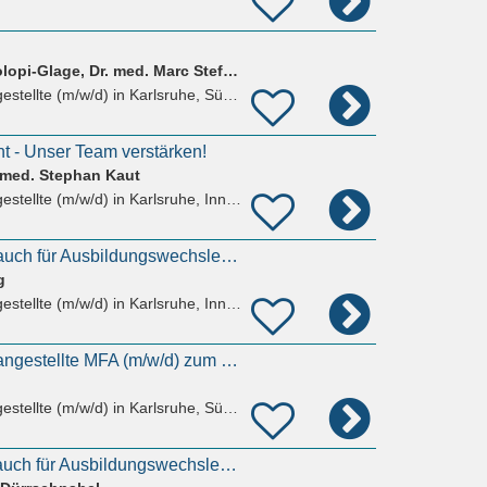
Dr. med. Susanna Colopi-Glage, Dr. med. Marc Steffen Stintz und Joachim Wambsgansz
estellte (m/w/d)
in Karlsruhe, Südweststadt
t - Unser Team verstärken!
 med. Stephan Kaut
estellte (m/w/d)
in Karlsruhe, Innenstadt-West
Ausbildung 2026 - auch für Ausbildungswechsler/-innen (m/w/d)
g
estellte (m/w/d)
in Karlsruhe, Innenstadt-West
Medizinische Fachangestellte MFA (m/w/d) zum 01.07.2026 Facharztpraxis Gefäßchirurgie/Phlebologie
estellte (m/w/d)
in Karlsruhe, Südweststadt
Ausbildung 2026 | auch für Ausbildungswechsler/innen (m/w/d)