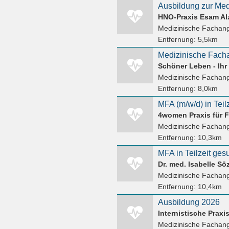
HNO-Praxis Esam Al
Medizinische Fachange
Entfernung:
5,5km
Medizinische Fachang
Entfernung:
8,0km
MFA (m/w/d) in Teilz
4women Praxis für 
Medizinische Fachang
Entfernung:
10,3km
MFA in Teilzeit gesu
Dr. med. Isabelle S
Medizinische Fachang
Entfernung:
10,4km
Ausbildung 2026
Internistische Praxi
Medizinische Fachang