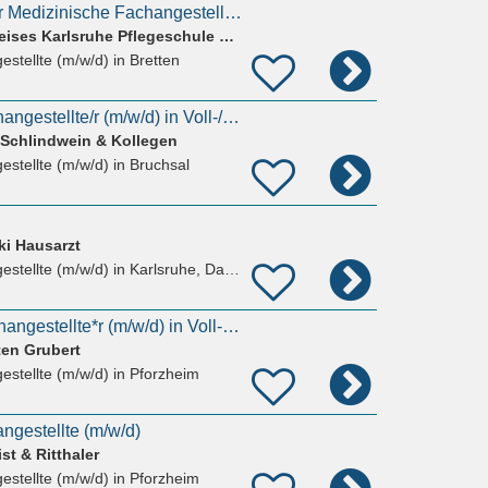
Pflegefachkraft oder Medizinische Fachangestellte (MFA) (m/w/d) für die Innere Funktionsabteilung
Kliniken des Landkreises Karlsruhe Pflegeschule Rechbergklinik Bretten
estellte (m/w/d)
in Bretten
Medizinische/r Fachangestellte/r (m/w/d) in Voll-/Teilzeit für die Südstadtpraxis in Bruchsal
. Schlindwein & Kollegen
estellte (m/w/d)
in Bruchsal
ki Hausarzt
estellte (m/w/d)
in Karlsruhe, Daxlanden
Medizinische*r Fachangestellte*r (m/w/d) in Voll- oder Teilzeit
ten Grubert
estellte (m/w/d)
in Pforzheim
ngestellte (m/w/d)
st & Ritthaler
estellte (m/w/d)
in Pforzheim