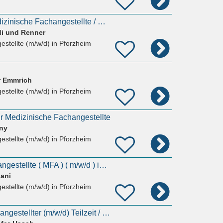
Ausbildung zur Medizinische Fachangestellte / MFA (m/w/d) Orthopädie - Knochenjob? Von wegen!
i und Renner
estellte (m/w/d)
in Pforzheim
er Emmrich
estellte (m/w/d)
in Pforzheim
ür Medizinische Fachangestellte
rny
estellte (m/w/d)
in Pforzheim
Medizinische Fachangestellte ( MFA ) ( m/w/d ) in Teilzeit
ani
estellte (m/w/d)
in Pforzheim
Medizinischer Fachangestellter (m/w/d) Teilzeit / Minijob-Basis