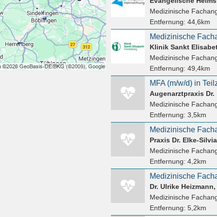
Evangelische Heims
Medizinische Fachang
Entfernung:
44,6km
Klinik Sankt Elisab
Medizinische Fachang
Entfernung:
49,4km
MFA (m/w/d) in Teilz
Augenarztpraxis Dr.
Medizinische Fachang
Entfernung:
3,5km
Medizinische Facha
Praxis Dr. Elke-Silvi
Medizinische Fachang
Entfernung:
4,2km
Medizinische Facha
Dr. Ulrike Heizmann, 
Medizinische Fachang
Entfernung:
5,2km