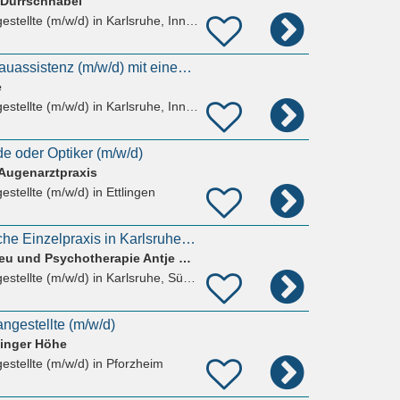
z Dürrschnabel
estellte (m/w/d)
in Karlsruhe, Innenstadt-West
Sachbearbeitung Bauassistenz (m/w/d) mit einem Arbeitszeitumfang von 60%
e
estellte (m/w/d)
in Karlsruhe, Innenstadt-West
 oder Optiker (m/w/d)
 Augenarztpraxis
estellte (m/w/d)
in Ettlingen
MFA für psychiatrische Einzelpraxis in Karlsruhe (m/w/d)
Praxis für Psychiatrieu und Psychotherapie Antje Maria Jansing
estellte (m/w/d)
in Karlsruhe, Südweststadt
ngestellte (m/w/d)
dinger Höhe
estellte (m/w/d)
in Pforzheim