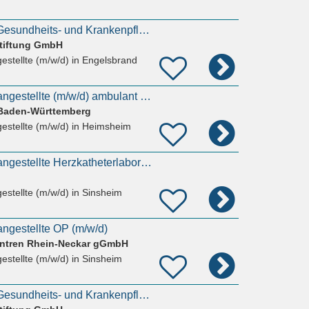
Altenpflegehelfer / Gesundheits- und Krankenpflegehelfer / MFA (m/w/d)
tiftung GmbH
estellte (m/w/d)
in Engelsbrand
Medizinische Fachangestellte (m/w/d) ambulant in Teilzeit
 Baden-Württemberg
estellte (m/w/d)
in Heimsheim
Medizinische Fachangestellte Herzkatheterlabor (HKL) (m/w/d)
estellte (m/w/d)
in Sinsheim
ngestellte OP (m/w/d)
ntren Rhein-Neckar gGmbH
estellte (m/w/d)
in Sinsheim
Altenpflegehelfer / Gesundheits- und Krankenpflegehelfer / MFA ambulante Pflege (m/w/d)