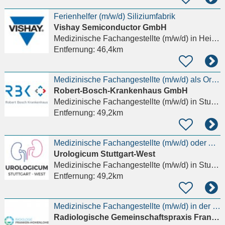
Ferienhelfer (m/w/d) Siliziumfabrik
Vishay Semiconductor GmbH
Medizinische Fachangestellte (m/w/d)
in Heilbronn
Entfernung:
46,4km
Medizinische Fachangestellte (m/w/d) als Organisationsassistenz für unsere Onkologie
Robert-Bosch-Krankenhaus GmbH
Medizinische Fachangestellte (m/w/d)
in Stuttgart, Bad Cannstatt
Entfernung:
49,2km
Medizinische Fachangestellte (m/w/d) oder Auszubildende zur MFA (m/w/d)
Urologicum Stuttgart-West
Medizinische Fachangestellte (m/w/d)
in Stuttgart
Entfernung:
49,2km
Medizinische Fachangestellte (m/w/d) in der Schnittbildtechnik
Radiologische Gemeinschaftspraxis Franken-Hohenlohe