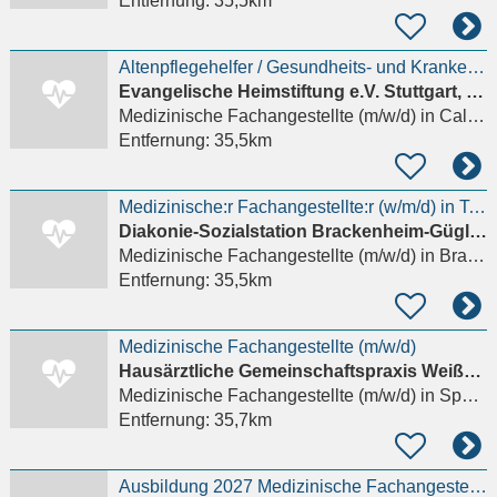
Entfernung:
35,5km
Altenpflegehelfer / Gesundheits- und Krankenpflegehelfer / Medizinische Fachangestellte ambulante
Evangelische Heimstiftung e.V. Stuttgart, Fachschule für Altenpflege
Medizinische Fachangestellte (m/w/d)
in Calw, Wimberg
Entfernung:
35,5km
Medizinische:r Fachangestellte:r (w/m/d) in Teilzeit (max. 85%)- Hier sind Sie richtig!
Diakonie-Sozialstation Brackenheim-Güglingen
Medizinische Fachangestellte (m/w/d)
in Brackenheim
Entfernung:
35,5km
Medizinische Fachangestellte (m/w/d)
Hausärztliche Gemeinschaftspraxis Weißmann Gehring
Medizinische Fachangestellte (m/w/d)
in Speyer
Entfernung:
35,7km
Ausbildung 2027 Medizinische Fachangestellte (m/w/d)