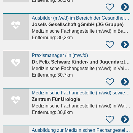
Entfernung:
30,2km
Ausbilder (m/w/d) im Bereich der Gesundheitsberufe - Schwerpunkt Medizinische Fachangestellte
Josefs-Gesellschaft gGmbH (JG-Gruppe)
Medizinische Fachangestellte (m/w/d)
in Bad Wildbad
Entfernung:
30,2km
Praxismanager / in (m/w/d)
Dr. Felix Schwarz Kinder- und Jugendarztpraxis
Medizinische Fachangestellte (m/w/d)
in Vaihingen an der Enz, Enzweihingen
Entfernung:
30,7km
Medizinische Fachangestellte (m/w/d) sowie OP-Assistenz
Zentrum Für Urologie
Medizinische Fachangestellte (m/w/d)
in Walldorf Rhein-Neckar-Kreis
Entfernung:
30,8km
Ausbildung zur Medizinischen Fachangestellten (m/w/d) Fachinternistisches MVZ am Leimbach Wiesloch