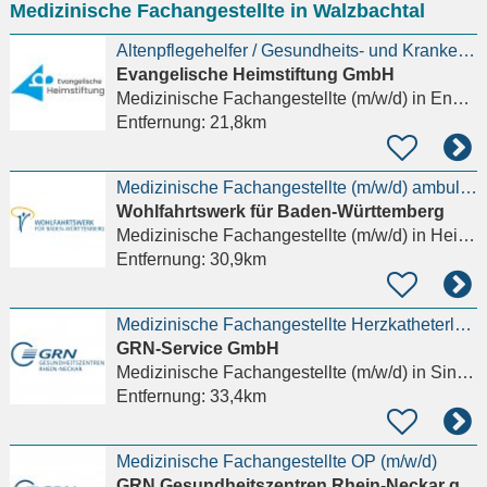
Medizinische Fachangestellte in Walzbachtal
eingeben
Altenpflegehelfer / Gesundheits- und Krankenpflegehelfer / MFA (m/w/d)
Evangelische Heimstiftung GmbH
Medizinische Fachangestellte (m/w/d)
in Engelsbrand
Entfernung:
21,8km
Medizinische Fachangestellte (m/w/d) ambulant in Teilzeit
Wohlfahrtswerk für Baden-Württemberg
Medizinische Fachangestellte (m/w/d)
in Heimsheim
Entfernung:
30,9km
Medizinische Fachangestellte Herzkatheterlabor (HKL) (m/w/d)
GRN-Service GmbH
Medizinische Fachangestellte (m/w/d)
in Sinsheim
Entfernung:
33,4km
Medizinische Fachangestellte OP (m/w/d)
GRN Gesundheitszentren Rhein-Neckar gGmbH