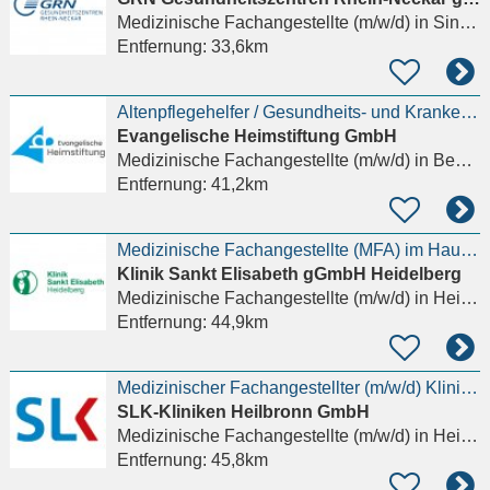
Medizinische Fachangestellte (m/w/d)
in Sinsheim
Entfernung:
33,6km
Altenpflegehelfer / Gesundheits- und Krankenpflegehelfer / MFA ambulante Pflege (m/w/d)
Evangelische Heimstiftung GmbH
Medizinische Fachangestellte (m/w/d)
in Besigheim
Entfernung:
41,2km
Medizinische Fachangestellte (MFA) im Hausärztlichen Zentrum (m/w/d)
Klinik Sankt Elisabeth gGmbH Heidelberg
Medizinische Fachangestellte (m/w/d)
in Heidelberg
Entfernung:
44,9km
Medizinischer Fachangestellter (m/w/d) Klinik für Strahlentherapie
SLK-Kliniken Heilbronn GmbH
Medizinische Fachangestellte (m/w/d)
in Heilbronn
Entfernung:
45,8km