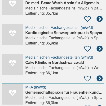
Dr. med. Beate Warth Ärztin für Allgemeinmedizin und Naturheilkunde
Medizinische Fachangestellte (m/w/d)
in Baden-Baden
Entfernung:
35,7km
Medizinische:r Fachangestellte:r (m/w/d)
Kardiologische Schwerpunktpraxis Speyer
Medizinische Fachangestellte (m/w/d)
in Speyer
Entfernung:
35,9km
Medizinischen Fachangestellten (w/m/d)
Calw Klinikum Nordschwarzwald
Medizinische Fachangestellte (m/w/d)
in Weil der Stadt
Entfernung:
36,1km
MFA (m/w/d)
Gemeinschaftspraxis für Frauenheilkunde am Berliner Platz
Medizinische Fachangestellte (m/w/d)
in Speyer
Entfernung:
36,3km