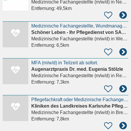
Medizinische Fachangestellte (m/w/d)
in Neckarsulm
Entfernung:
49,5km
Medizinische Fachangestellte, Wundmanager (m/w/d)
Schöner Leben - Ihr Pflegedienst von SAV Pflegeleicht GmbH
Medizinische Fachangestellte (m/w/d)
in Weingarten (Baden)
Entfernung:
6,5km
MFA (m/w/d) in Teilzeit ab sofort.
Augenarztpraxis Dr. med. Eugenia Stölzle
Medizinische Fachangestellte (m/w/d)
in Remchingen, Wilferdingen
Entfernung:
7,3km
Pflegefachkraft oder Medizinische Fachangestellte (MFA) (m/w/d) für die Innere Funktionsabteilung
Kliniken des Landkreises Karlsruhe Pflegeschule Rechbergklinik Bretten
Medizinische Fachangestellte (m/w/d)
in Bretten
Entfernung:
7,8km