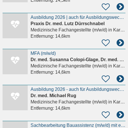
Entfernung:
14,5km
Ausbildung 2026 | auch für Ausbildungswechsler/innen (m/w/d)
Praxis Dr. med. Lutz Dürrschnabel
Medizinische Fachangestellte (m/w/d)
in Karlsruhe, Innenstadt-West
Entfernung:
14,6km
MFA (m/w/d)
Dr. med. Susanna Colopi-Glage, Dr. med. Marc Steffen Stintz und Joachim Wambsgansz
Medizinische Fachangestellte (m/w/d)
in Karlsruhe, Südweststadt
Entfernung:
14,6km
Ausbildung 2026 - auch für Ausbildungswechsler/-innen (m/w/d)
Dr. med. Michael Rug
Medizinische Fachangestellte (m/w/d)
in Karlsruhe, Innenstadt-West
Entfernung:
14,6km
Sachbearbeitung Bauassistenz (m/w/d) mit einem Arbeitszeitumfang von 60%