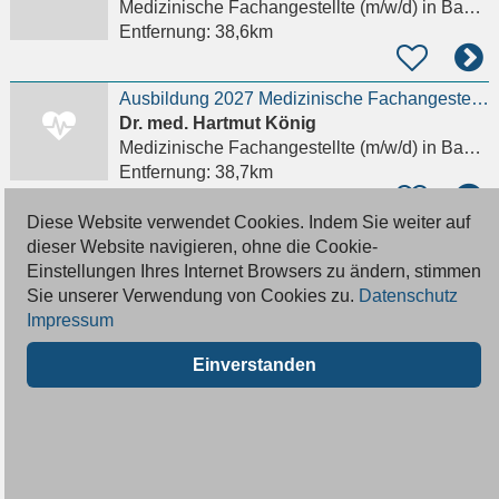
Medizinische Fachangestellte (m/w/d)
in Baden-Baden
Entfernung:
38,6km
Ausbildung 2027 Medizinische Fachangestellte (m/w/d)
Dr. med. Hartmut König
Medizinische Fachangestellte (m/w/d)
in Baden-Baden
Entfernung:
38,7km
Diese Website verwendet Cookies. Indem Sie weiter auf
medizinische/r Fachangestellte/r (m/w/d)
dieser Website navigieren, ohne die Cookie-
Ortho.medic Dr. med. Nabegh G. Assad
Einstellungen Ihres Internet Browsers zu ändern, stimmen
Medizinische Fachangestellte (m/w/d)
in Baden-Baden
Sie unserer Verwendung von Cookies zu.
Datenschutz
Entfernung:
38,8km
Impressum
Einverstanden
eine Einsatzleitung (w/m/d) mit einem Dienstumfang von zurzeit 13 Std. Wochenarbeitszeit (30%)
Evang. Kirchengemeinde Schwieberdingen
Medizinische Fachangestellte (m/w/d)
in Schwieberdingen
Entfernung:
38,8km