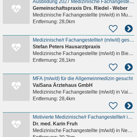
Ausbildung 2027 Medizinische Fachangestellte (m/w/d)
Gemeinschaftspraxis Drs. Riedel - Weber
Medizinische Fachangestellte (m/w/d)
in Muggensturm
Entfernung:
28,0km
Medizinische/r Fachangestellte/r (m/w/d) gesucht!
Stefan Peters Hausarztpraxis
Medizinische Fachangestellte (m/w/d)
in Bietigheim
Entfernung:
28,1km
MFA (m/w/d) für die Allgemeinmedizin gesucht
VaiSana Ärztehaus GmbH
Medizinische Fachangestellte (m/w/d)
in Vaihingen an der Enz
Entfernung:
28,4km
Motivierte Medizinische/r Fachangestellte/r in Teilzeit in Gynäkologische Praxis gesucht
Dr. med. Karin Fruh
Medizinische Fachangestellte (m/w/d)
in Neulußheim