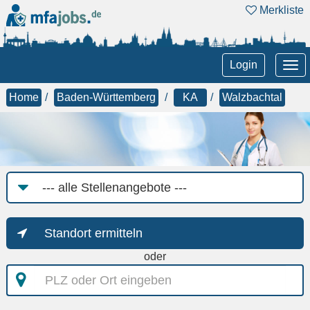
Merkliste
Tog
Login
nav
Home
Baden-Württemberg
KA
Walzbachtal
Job-
Kategorie
Standort ermitteln
oder
PLZ
oder
Ort