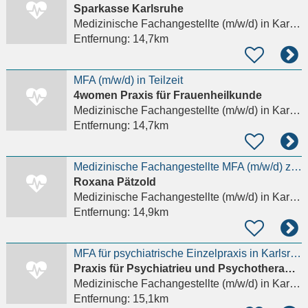
Sparkasse Karlsruhe
Medizinische Fachangestellte (m/w/d)
in Karlsruhe, Innenstadt-West
Entfernung:
14,7km
MFA (m/w/d) in Teilzeit
4women Praxis für Frauenheilkunde
Medizinische Fachangestellte (m/w/d)
in Karlsruhe, Rüppurr
Entfernung:
14,7km
Medizinische Fachangestellte MFA (m/w/d) zum 01.07.2026 Facharztpraxis Gefäßchirurgie/Phlebologie
Roxana Pätzold
Medizinische Fachangestellte (m/w/d)
in Karlsruhe, Südweststadt
Entfernung:
14,9km
MFA für psychiatrische Einzelpraxis in Karlsruhe (m/w/d)
Praxis für Psychiatrieu und Psychotherapie Antje Maria Jansing
Medizinische Fachangestellte (m/w/d)
in Karlsruhe, Südweststadt
Entfernung:
15,1km