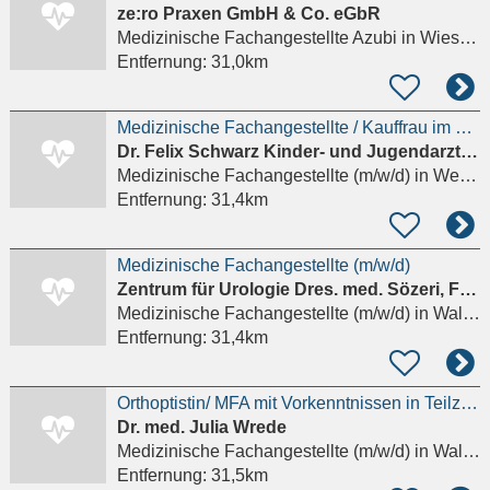
ze:ro Praxen GmbH & Co. eGbR
Medizinische Fachangestellte Azubi
in Wiesloch
Entfernung:
31,0km
Medizinische Fachangestellte / Kauffrau im Gesundheitswesen in Voll- oder Teilzeit (m/w/d) für
Dr. Felix Schwarz Kinder- und Jugendarztpraxis
Medizinische Fachangestellte (m/w/d)
in Weissach
Entfernung:
31,4km
Medizinische Fachangestellte (m/w/d)
Zentrum für Urologie Dres. med. Sözeri, Firek,...
Medizinische Fachangestellte (m/w/d)
in Walldorf Rhein-Neckar-Kreis
Entfernung:
31,4km
Orthoptistin/ MFA mit Vorkenntnissen in Teilzeit für Augenarztpraxis gesucht
Dr. med. Julia Wrede
Medizinische Fachangestellte (m/w/d)
in Walldorf Rhein-Neckar-Kreis
Entfernung:
31,5km