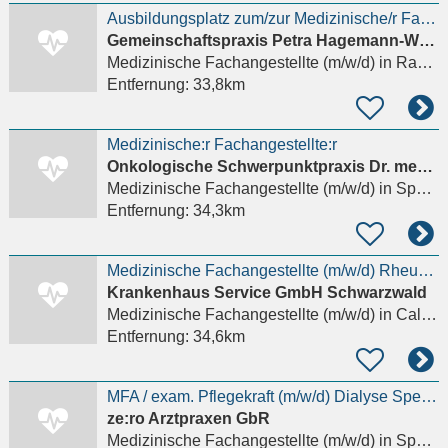
Ausbildungsplatz zum/zur Medizinische/r Fachangestellte/r (m/w/d) 2027
Gemeinschaftspraxis Petra Hagemann-Wollschläger Dr. med. Jörg Lebherz
Medizinische Fachangestellte (m/w/d)
in Rastatt
Entfernung:
33,8km
Medizinische:r Fachangestellte:r
Onkologische Schwerpunktpraxis Dr. med. J. Franz-Werner und Dr. med. H.P. Feuste
Medizinische Fachangestellte (m/w/d)
in Speyer
Entfernung:
34,3km
Medizinische Fachangestellte (m/w/d) Rheumatologie
Krankenhaus Service GmbH Schwarzwald
Medizinische Fachangestellte (m/w/d)
in Calw, Alzenberg
Entfernung:
34,6km
MFA / exam. Pflegekraft (m/w/d) Dialyse Speyer
ze:ro Arztpraxen GbR
Medizinische Fachangestellte (m/w/d)
in Speyer